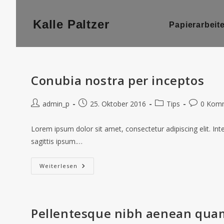
BACKGROU
Kalle Paltzer
Papierarbeit
HEADING
Conubia nostra per inceptos
admin_p
25. Oktober 2016
Tips
0 Kom
Lorem ipsum dolor sit amet, consectetur adipiscing elit. In
sagittis ipsum.…
Weiterlesen
Pellentesque nibh aenean qua