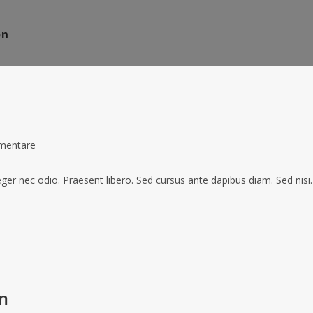
ND
en
mentare
teger nec odio. Praesent libero. Sed cursus ante dapibus diam. Sed nis
m