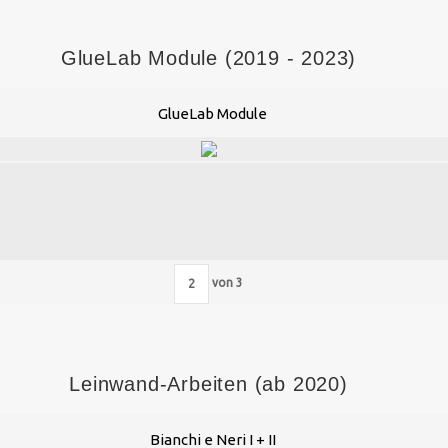
GlueLab Module (2019 - 2023)
GlueLab Module
von
3
Leinwand-Arbeiten (ab 2020)
Bianchi e Neri I + II