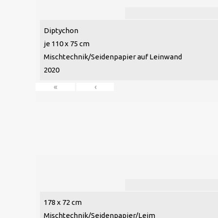
Diptychon
je 110 x 75 cm
Mischtechnik/Seidenpapier auf Leinwand
2020
«
‹
178 x 72 cm
Mischtechnik/Seidenpapier/Leim