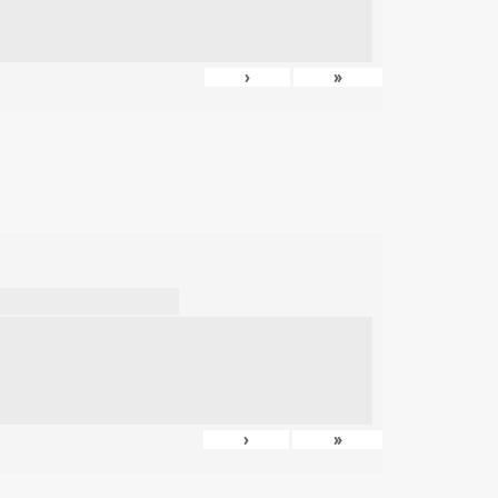
›
»
›
»