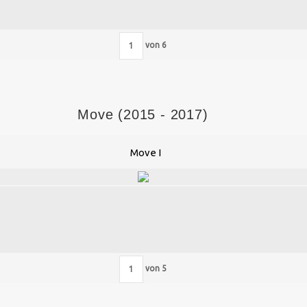
von
6
Move (2015 - 2017)
Move I
von
5