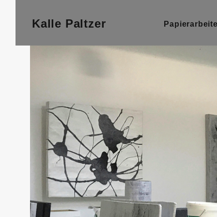
BACKGROU
Kalle Paltzer
Papierarbeit
HEADING