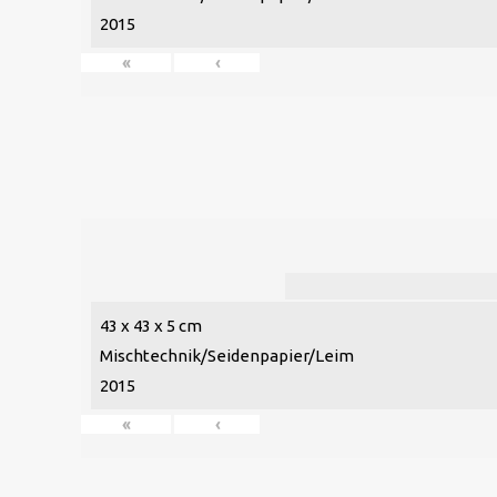
2015
«
‹
43 x 43 x 5 cm
Mischtechnik/Seidenpapier/Leim
2015
«
‹