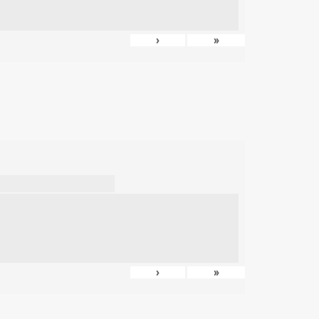
›
»
›
»