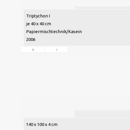
Triptychon I
je 40 x 40 cm
Papiermischtechnik/Kasein
2006
«
‹
140 x 100 x 4 cm