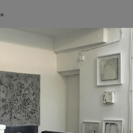
ND
en