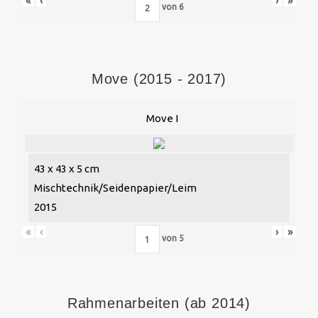
«
‹
›
»
von
6
Move (2015 - 2017)
Move I
43 x 43 x 5 cm
Mischtechnik/Seidenpapier/Leim
2015
«
‹
›
»
von
5
Rahmenarbeiten (ab 2014)