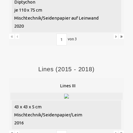
Diptychon
je 110 x 75 cm
Mischtechnik/Seidenpapier auf Leinwand
2020
«
‹
›
»
von
3
Lines (2015 - 2018)
Lines III
43 x 43 x 5 cm
Mischtechnik/Seidenpapier/Leim
2016