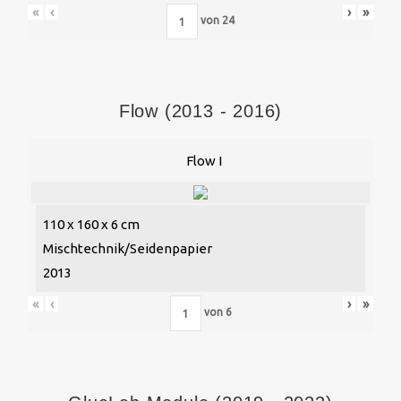
«
‹
›
»
von
24
Flow (2013 - 2016)
Flow I
110 x 160 x 6 cm
Mischtechnik/Seidenpapier
2013
«
‹
›
»
von
6