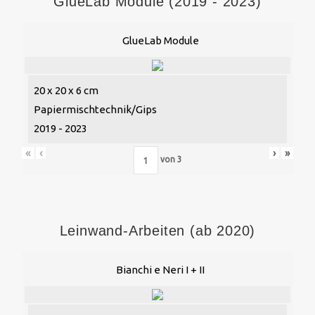
GlueLab Module (2019 - 2023)
GlueLab Module
20 x 20 x 6 cm
Papiermischtechnik/Gips
2019 - 2023
«
‹
›
»
von
3
Leinwand-Arbeiten (ab 2020)
Bianchi e Neri I + II