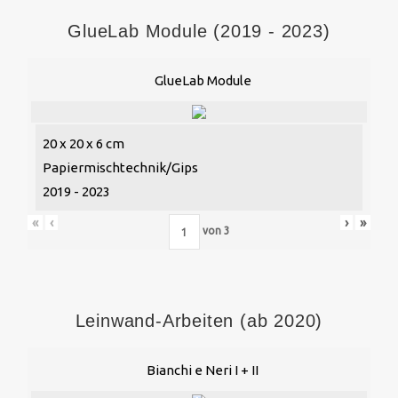
GlueLab Module (2019 - 2023)
GlueLab Module
20 x 20 x 6 cm
Papiermischtechnik/Gips
2019 - 2023
«
‹
›
»
von
3
Leinwand-Arbeiten (ab 2020)
Bianchi e Neri I + II