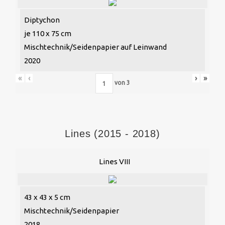
Diptychon
je 110 x 75 cm
Mischtechnik/Seidenpapier auf Leinwand
2020
«
‹
›
»
von
3
Lines (2015 - 2018)
Lines VIII
43 x 43 x 5 cm
Mischtechnik/Seidenpapier
2018