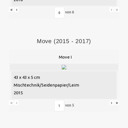
«
‹
›
»
von
6
Move (2015 - 2017)
Move I
43 x 43 x 5 cm
Mischtechnik/Seidenpapier/Leim
2015
«
‹
›
»
von
5