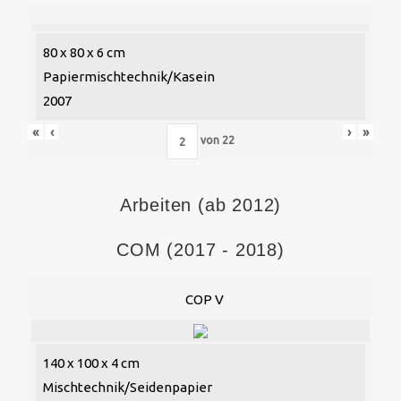
80 x 80 x 6 cm
Papiermischtechnik/Kasein
2007
«
‹
›
»
von
22
Arbeiten (ab 2012)
COM (2017 - 2018)
COP V
140 x 100 x 4 cm
Mischtechnik/Seidenpapier