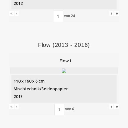
2012
«
‹
›
»
von
24
Flow (2013 - 2016)
Flow I
110 x 160 x 6 cm
Mischtechnik/Seidenpapier
2013
«
‹
›
»
von
6