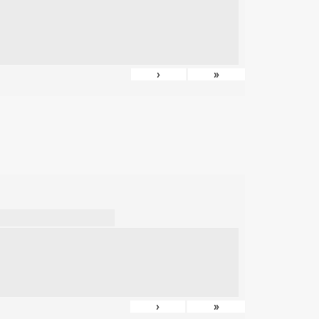
›
»
›
»