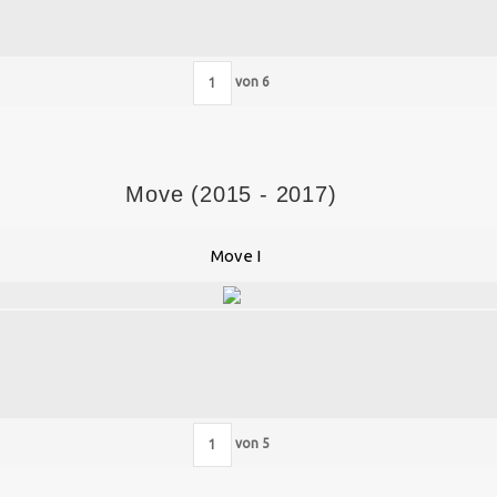
von
6
Move (2015 - 2017)
Move I
von
5