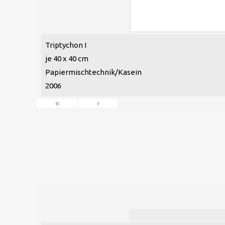
Triptychon I
je 40 x 40 cm
Papiermischtechnik/Kasein
2006
«
‹