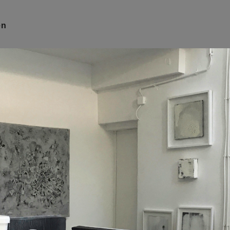
ND
en