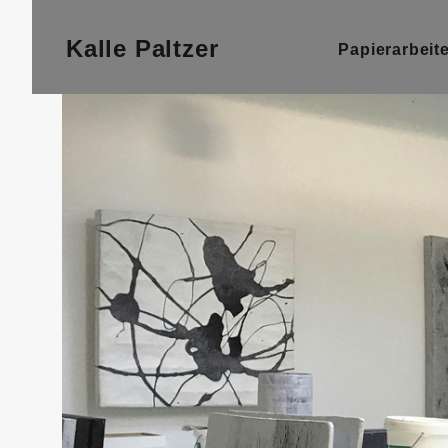
BACKGROU
Kalle Paltzer
Papierarbeit
HEADING