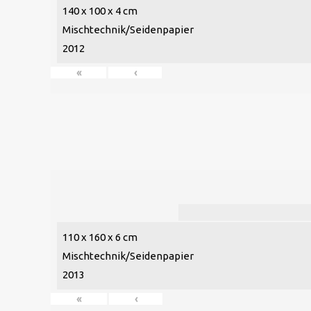
140 x 100 x 4 cm
Mischtechnik/Seidenpapier
2012
«
‹
110 x 160 x 6 cm
Mischtechnik/Seidenpapier
2013
«
‹