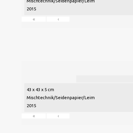
Mischtechnik/Seidenpapier/Leim
2015
«
‹
43 x 43 x 5 cm
Mischtechnik/Seidenpapier/Leim
2015
«
‹