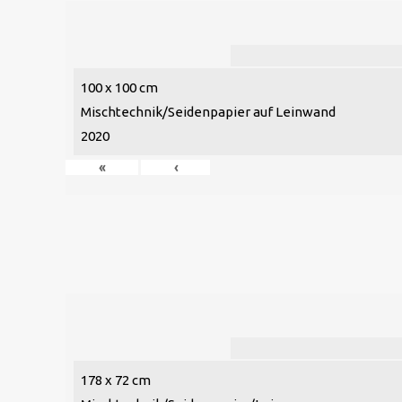
100 x 100 cm
Mischtechnik/Seidenpapier auf Leinwand
2020
«
‹
178 x 72 cm