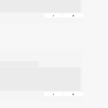
›
»
›
»