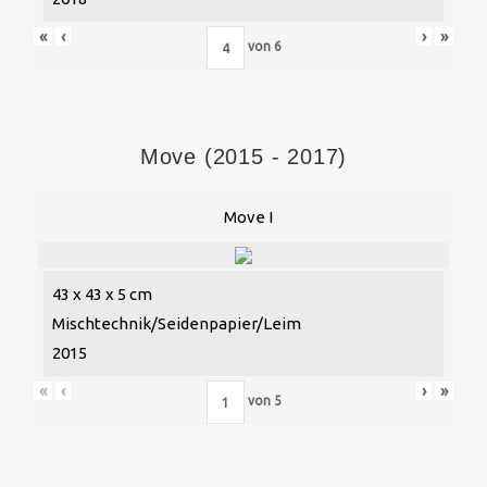
«
‹
›
»
von
6
Move (2015 - 2017)
Move I
43 x 43 x 5 cm
Mischtechnik/Seidenpapier/Leim
2015
«
‹
›
»
von
5