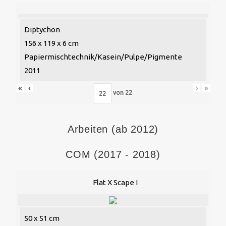
Diptychon
156 x 119 x 6 cm
Papiermischtechnik/Kasein/Pulpe/Pigmente
2011
«
‹
›
»
von
22
Arbeiten (ab 2012)
COM (2017 - 2018)
Flat X Scape I
50 x 51 cm