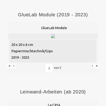
GlueLab Module (2019 - 2023)
GlueLab Module
20 x 20 x 6 cm
Papiermischtechnik/Gips
2019 - 2023
«
‹
›
»
von
3
Leinwand-Arbeiten (ab 2020)
La Città