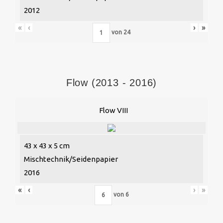
2012
«
‹
›
»
von
24
Flow (2013 - 2016)
Flow VIII
43 x 43 x 5 cm
Mischtechnik/Seidenpapier
2016
«
‹
›
»
von
6