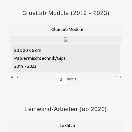
GlueLab Module (2019 - 2023)
GlueLab Module
20 x 20 x 6 cm
Papiermischtechnik/Gips
2019 - 2023
«
‹
›
»
von
3
Leinwand-Arbeiten (ab 2020)
La Città