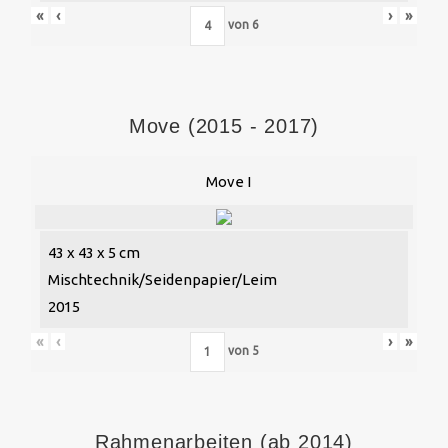
«
‹
›
»
von
6
Move (2015 - 2017)
Move I
43 x 43 x 5 cm
Mischtechnik/Seidenpapier/Leim
2015
«
‹
›
»
von
5
Rahmenarbeiten (ab 2014)