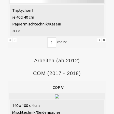
Triptychon I
je 40 x 40 cm
Papiermischtechnik/Kasein
2006
«
‹
›
»
von
22
Arbeiten (ab 2012)
COM (2017 - 2018)
COP V
140 x 100 x 4 cm
Mischtechnik/Seidenpapier