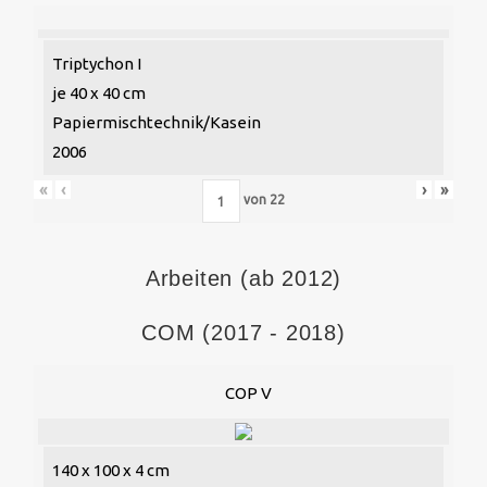
Triptychon I
je 40 x 40 cm
Papiermischtechnik/Kasein
2006
«
‹
›
»
von
22
Arbeiten (ab 2012)
COM (2017 - 2018)
COP V
140 x 100 x 4 cm