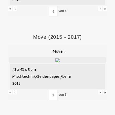
«
‹
›
»
von
6
Move (2015 - 2017)
Move I
43 x 43 x 5 cm
Mischtechnik/Seidenpapier/Leim
2015
«
‹
›
»
von
5