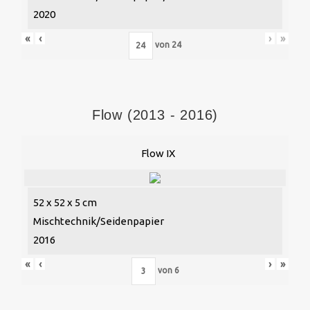
2020
«
‹
›
»
von
24
Flow (2013 - 2016)
Flow IX
52 x 52 x 5 cm
Mischtechnik/Seidenpapier
2016
«
‹
›
»
von
6