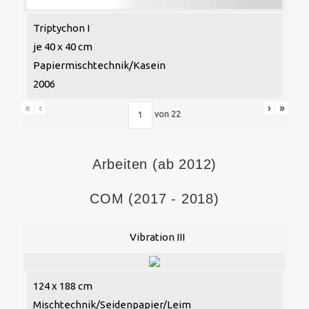
Triptychon I
je 40 x 40 cm
Papiermischtechnik/Kasein
2006
«
‹
›
»
von
22
Arbeiten (ab 2012)
COM (2017 - 2018)
Vibration III
124 x 188 cm
Mischtechnik/Seidenpapier/Leim