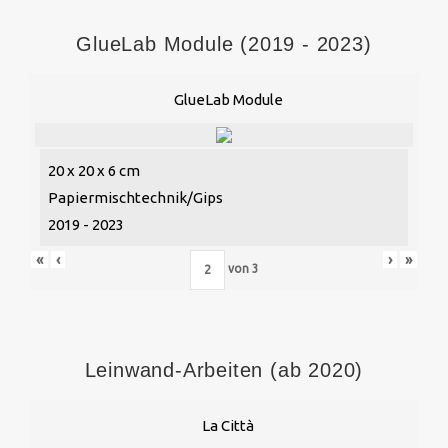
GlueLab Module (2019 - 2023)
GlueLab Module
20 x 20 x 6 cm
Papiermischtechnik/Gips
2019 - 2023
«
‹
›
»
von
3
Leinwand-Arbeiten (ab 2020)
La Città