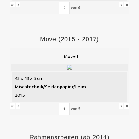
«
‹
›
»
von
6
Move (2015 - 2017)
Move I
43 x 43 x 5 cm
Mischtechnik/Seidenpapier/Leim
2015
«
‹
›
»
von
5
Rahmenarbeiten (ab 2014)