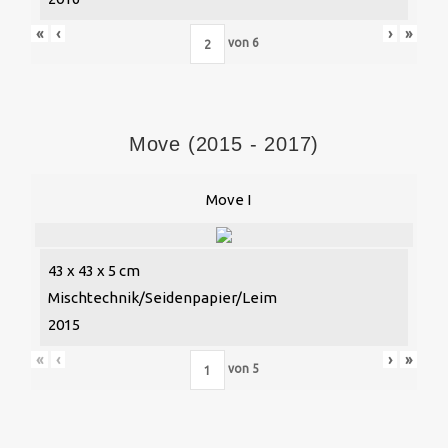
«
‹
›
»
von
6
Move (2015 - 2017)
Move I
43 x 43 x 5 cm
Mischtechnik/Seidenpapier/Leim
2015
«
‹
›
»
von
5