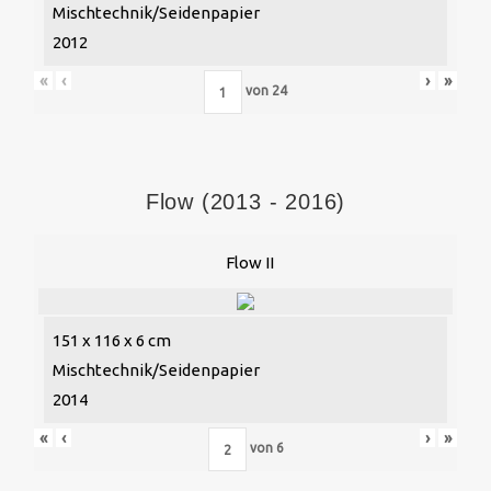
Mischtechnik/Seidenpapier
2012
«
‹
›
»
von
24
Flow (2013 - 2016)
Flow II
151 x 116 x 6 cm
Mischtechnik/Seidenpapier
2014
«
‹
›
»
von
6