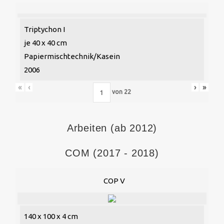
Triptychon I
je 40 x 40 cm
Papiermischtechnik/Kasein
2006
«
‹
›
»
von
22
Arbeiten (ab 2012)
COM (2017 - 2018)
COP V
140 x 100 x 4 cm