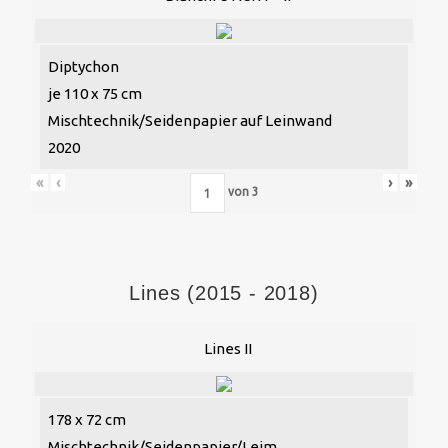
Diptychon
je 110 x 75 cm
Mischtechnik/Seidenpapier auf Leinwand
2020
«
‹
›
»
von
3
Lines (2015 - 2018)
Lines II
178 x 72 cm
Mischtechnik/Seidenpapier/Leim