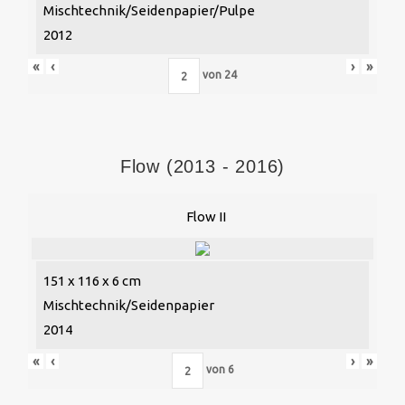
Mischtechnik/Seidenpapier/Pulpe
2012
«
‹
›
»
von
24
Flow (2013 - 2016)
Flow II
151 x 116 x 6 cm
Mischtechnik/Seidenpapier
2014
«
‹
›
»
von
6