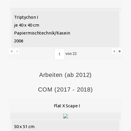
Triptychon I
je 40 x 40 cm
Papiermischtechnik/Kasein
2006
«
‹
›
»
von
22
Arbeiten (ab 2012)
COM (2017 - 2018)
Flat X Scape I
50 x 51 cm