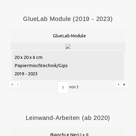
GlueLab Module (2019 - 2023)
GlueLab Module
20 x 20 x 6 cm
Papiermischtechnik/Gips
2019 - 2023
«
‹
›
»
von
3
Leinwand-Arbeiten (ab 2020)
Bianchi e Neri I + II