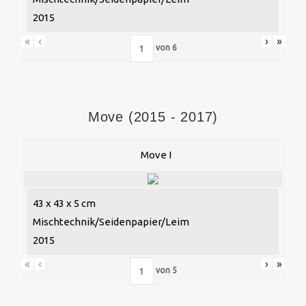
2015
«
‹
›
»
von
6
Move (2015 - 2017)
Move I
43 x 43 x 5 cm
Mischtechnik/Seidenpapier/Leim
2015
«
‹
›
»
von
5