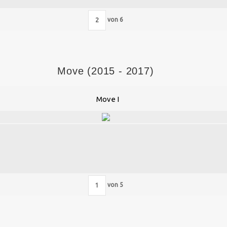
von
6
Move (2015 - 2017)
Move I
von
5