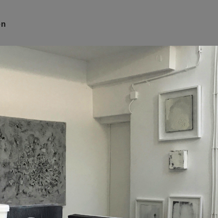
ND
en