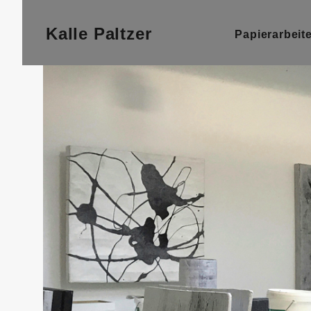
BACKGROU
Kalle Paltzer
Papierarbeit
HEADING