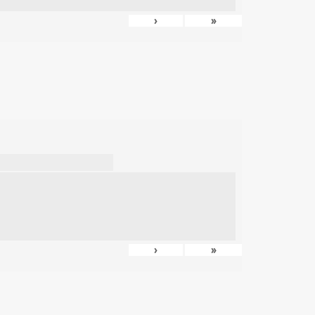
›
»
›
»