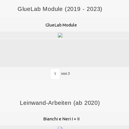
GlueLab Module (2019 - 2023)
GlueLab Module
von
3
Leinwand-Arbeiten (ab 2020)
Bianchi e Neri I + II