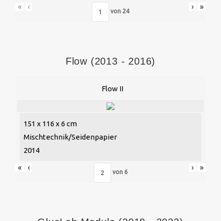
«
‹
›
»
von
24
Flow (2013 - 2016)
Flow II
151 x 116 x 6 cm
Mischtechnik/Seidenpapier
2014
«
‹
›
»
von
6