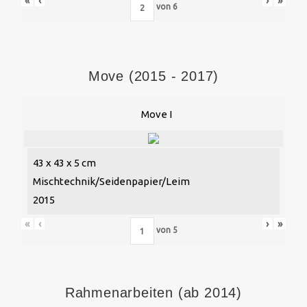
«
‹
›
»
von
6
Move (2015 - 2017)
Move I
43 x 43 x 5 cm
Mischtechnik/Seidenpapier/Leim
2015
«
‹
›
»
von
5
Rahmenarbeiten (ab 2014)