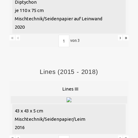
Diptychon
je 110 x 75 cm
Mischtechnik/Seidenpapier auf Leinwand
2020
«
‹
›
»
von
3
Lines (2015 - 2018)
Lines III
43 x 43 x 5 cm
Mischtechnik/Seidenpapier/Leim
2016