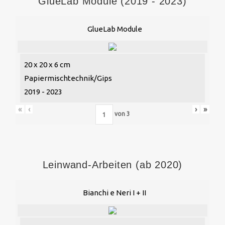
GlueLab Module (2019 - 2023)
GlueLab Module
20 x 20 x 6 cm
Papiermischtechnik/Gips
2019 - 2023
«
‹
›
»
von
3
Leinwand-Arbeiten (ab 2020)
Bianchi e Neri I + II