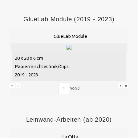
GlueLab Module (2019 - 2023)
GlueLab Module
20 x 20 x 6 cm
Papiermischtechnik/Gips
2019 - 2023
«
‹
›
»
von
3
Leinwand-Arbeiten (ab 2020)
La Città