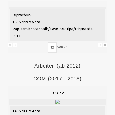
Diptychon
156 x 119 x 6 cm
Papiermischtechnik/Kasein/Pulpe/Pigmente
2011
«
‹
›
»
von
22
Arbeiten (ab 2012)
COM (2017 - 2018)
COP V
140 x 100 x 4 cm