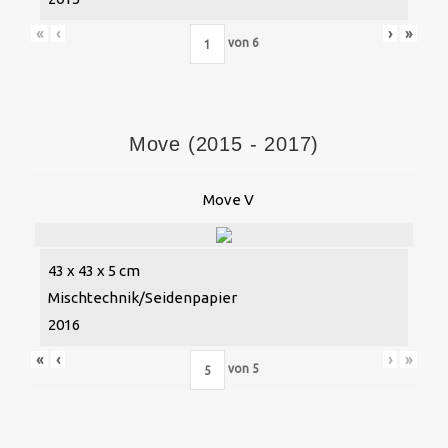
«
‹
›
»
von
6
Move (2015 - 2017)
Move V
43 x 43 x 5 cm
Mischtechnik/Seidenpapier
2016
«
‹
›
»
von
5