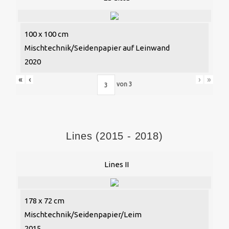
100 x 100 cm
Mischtechnik/Seidenpapier auf Leinwand
2020
«
‹
›
»
von
3
Lines (2015 - 2018)
Lines II
178 x 72 cm
Mischtechnik/Seidenpapier/Leim
2015