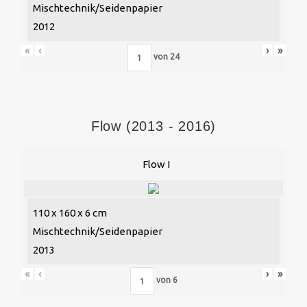
Mischtechnik/Seidenpapier
2012
«
‹
›
»
von
24
Flow (2013 - 2016)
Flow I
110 x 160 x 6 cm
Mischtechnik/Seidenpapier
2013
«
‹
›
»
von
6