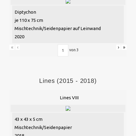
Diptychon
je 110 x 75 cm
Mischtechnik/Seidenpapier auf Leinwand
2020
«
‹
›
»
von
3
Lines (2015 - 2018)
Lines VIII
43 x 43 x 5 cm
Mischtechnik/Seidenpapier
2018