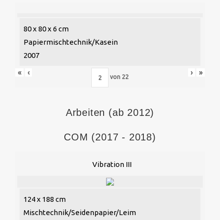
80 x 80 x 6 cm
Papiermischtechnik/Kasein
2007
«
‹
›
»
von
22
Arbeiten (ab 2012)
COM (2017 - 2018)
Vibration III
124 x 188 cm
Mischtechnik/Seidenpapier/Leim