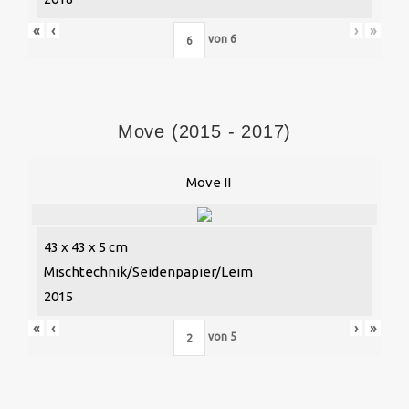
«
‹
›
»
von
6
Move (2015 - 2017)
Move II
43 x 43 x 5 cm
Mischtechnik/Seidenpapier/Leim
2015
«
‹
›
»
von
5