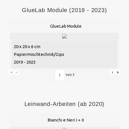
GlueLab Module (2019 - 2023)
GlueLab Module
20 x 20 x 6 cm
Papiermischtechnik/Gips
2019 - 2023
«
‹
›
»
von
3
Leinwand-Arbeiten (ab 2020)
Bianchi e Neri I + II