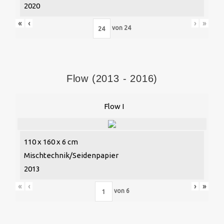
2020
«
‹
›
»
von
24
Flow (2013 - 2016)
Flow I
110 x 160 x 6 cm
Mischtechnik/Seidenpapier
2013
«
‹
›
»
von
6