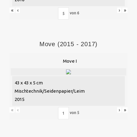
«
‹
›
»
von
6
Move (2015 - 2017)
Move I
43 x 43 x 5 cm
Mischtechnik/Seidenpapier/Leim
2015
«
‹
›
»
von
5