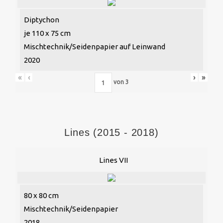
Diptychon
je 110 x 75 cm
Mischtechnik/Seidenpapier auf Leinwand
2020
«
‹
›
»
von
3
Lines (2015 - 2018)
Lines VII
80 x 80 cm
Mischtechnik/Seidenpapier
2018