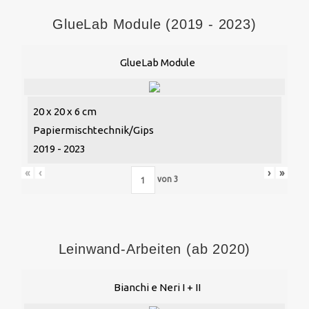
GlueLab Module (2019 - 2023)
GlueLab Module
20 x 20 x 6 cm
Papiermischtechnik/Gips
2019 - 2023
«
‹
›
»
von
3
Leinwand-Arbeiten (ab 2020)
Bianchi e Neri I + II