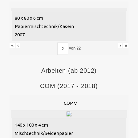
80 x 80 x 6 cm
Papiermischtechnik/Kasein
2007
«
‹
›
»
von
22
Arbeiten (ab 2012)
COM (2017 - 2018)
COP V
140 x 100 x 4 cm
Mischtechnik/Seidenpapier