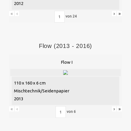
2012
«
‹
›
»
von
24
Flow (2013 - 2016)
Flow I
110 x 160 x 6 cm
Mischtechnik/Seidenpapier
2013
«
‹
›
»
von
6