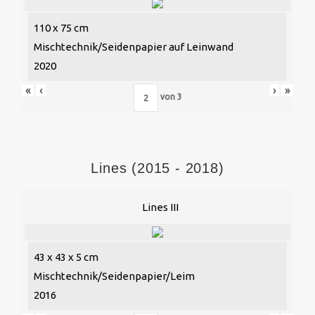
110 x 75 cm
Mischtechnik/Seidenpapier auf Leinwand
2020
«
‹
›
»
von
3
Lines (2015 - 2018)
Lines III
43 x 43 x 5 cm
Mischtechnik/Seidenpapier/Leim
2016