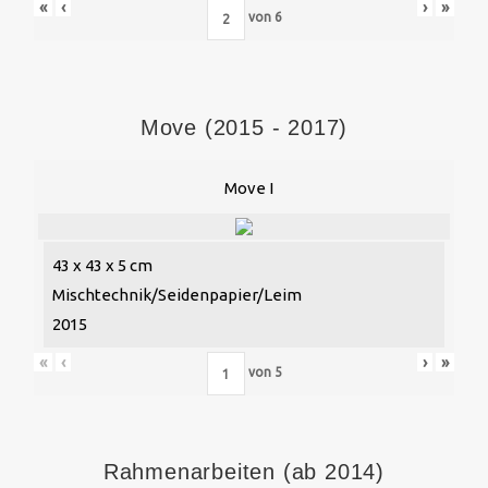
«
‹
›
»
von
6
Move (2015 - 2017)
Move I
43 x 43 x 5 cm
Mischtechnik/Seidenpapier/Leim
2015
«
‹
›
»
von
5
Rahmenarbeiten (ab 2014)