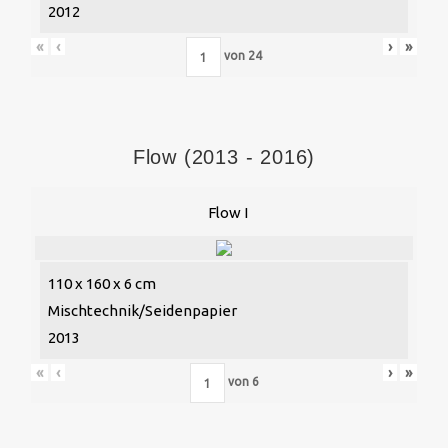
2012
«
‹
›
»
von
24
Flow (2013 - 2016)
Flow I
110 x 160 x 6 cm
Mischtechnik/Seidenpapier
2013
«
‹
›
»
von
6