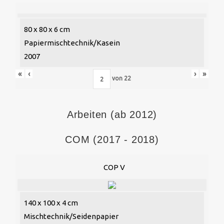
80 x 80 x 6 cm
Papiermischtechnik/Kasein
2007
«
‹
›
»
von
22
Arbeiten (ab 2012)
COM (2017 - 2018)
COP V
140 x 100 x 4 cm
Mischtechnik/Seidenpapier