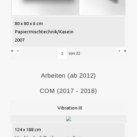
80 x 80 x 6 cm
Papiermischtechnik/Kasein
2007
«
‹
›
»
von
22
Arbeiten (ab 2012)
COM (2017 - 2018)
Vibration III
124 x 188 cm