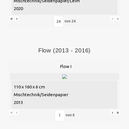
Mischtechnik/Seidenpapier/Leim
2020
«
‹
›
»
von
24
Flow (2013 - 2016)
Flow I
110 x 160 x 6 cm
Mischtechnik/Seidenpapier
2013
«
‹
›
»
von
6