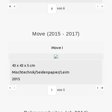
«
‹
›
»
von
6
Move (2015 - 2017)
Move I
43 x 43 x 5 cm
Mischtechnik/Seidenpapier/Leim
2015
«
‹
›
»
von
5