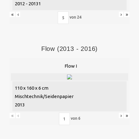
2012 - 20131
«
‹
›
»
von
24
Flow (2013 - 2016)
Flow I
110 x 160 x 6 cm
Mischtechnik/Seidenpapier
2013
«
‹
›
»
von
6