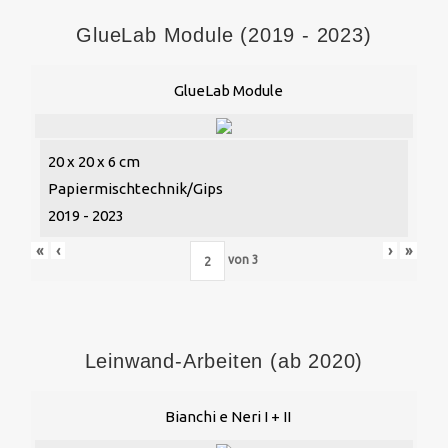
GlueLab Module (2019 - 2023)
GlueLab Module
20 x 20 x 6 cm
Papiermischtechnik/Gips
2019 - 2023
«
‹
›
»
von
3
Leinwand-Arbeiten (ab 2020)
Bianchi e Neri I + II