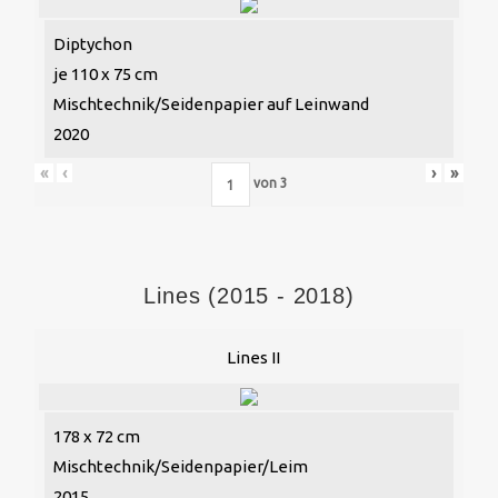
Diptychon
je 110 x 75 cm
Mischtechnik/Seidenpapier auf Leinwand
2020
«
‹
›
»
von
3
Lines (2015 - 2018)
Lines II
178 x 72 cm
Mischtechnik/Seidenpapier/Leim
2015