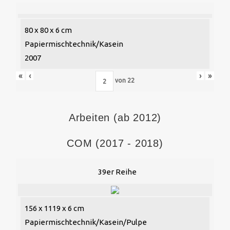
80 x 80 x 6 cm
Papiermischtechnik/Kasein
2007
«
‹
›
»
von
22
Arbeiten (ab 2012)
COM (2017 - 2018)
39er Reihe
156 x 1119 x 6 cm
Papiermischtechnik/Kasein/Pulpe