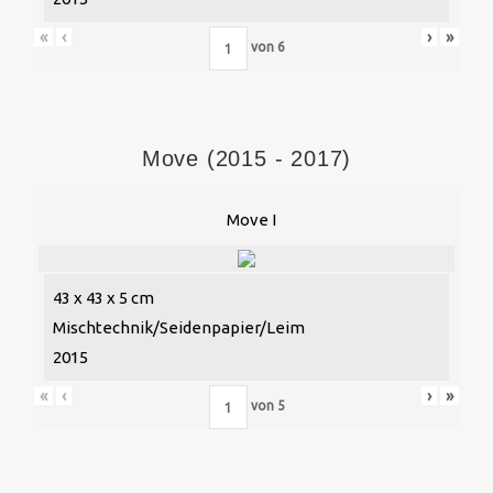
«
‹
›
»
von
6
Move (2015 - 2017)
Move I
43 x 43 x 5 cm
Mischtechnik/Seidenpapier/Leim
2015
«
‹
›
»
von
5