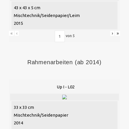
43 x 43 x 5 cm
Mischtechnik/Seidenpapier/Leim
2015
«
‹
›
»
von
5
Rahmenarbeiten (ab 2014)
Up I - L02
33 x 33 cm
Mischtechnik/Seidenpapier
2014