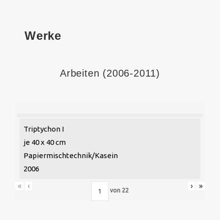
Werke
Arbeiten (2006-2011)
Triptychon I
je 40 x 40 cm
Papiermischtechnik/Kasein
2006
«
‹
›
»
von
22