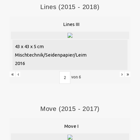
Lines (2015 - 2018)
Lines III
43 x 43 x 5 cm
Mischtechnik/Seidenpapier/Leim
2016
«
‹
›
»
von
6
Move (2015 - 2017)
Move I