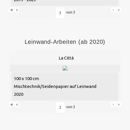
«
‹
›
»
von
3
Leinwand-Arbeiten (ab 2020)
La Città
100 x 100 cm
Mischtechnik/Seidenpapier auf Leinwand
2020
«
‹
›
»
von
3